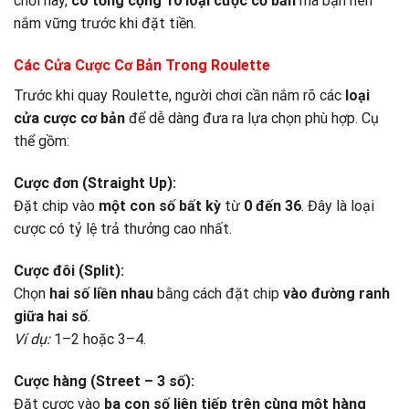
chơi này,
có tổng cộng 10 loại cược cơ bản
mà bạn nên
nắm vững trước khi đặt tiền.
Các Cửa Cược Cơ Bản Trong Roulette
Trước khi quay Roulette, người chơi cần nắm rõ các
loại
cửa cược cơ bản
để dễ dàng đưa ra lựa chọn phù hợp. Cụ
thể gồm:
Cược đơn (Straight Up):
Đặt chip vào
một con số bất kỳ
từ
0 đến 36
. Đây là loại
cược có tỷ lệ trả thưởng cao nhất.
Cược đôi (Split):
Chọn
hai số liền nhau
bằng cách đặt chip
vào đường ranh
giữa hai số
.
Ví dụ:
1–2 hoặc 3–4.
Cược hàng (Street – 3 số):
Đặt cược vào
ba con số liên tiếp trên cùng một hàng