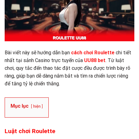
Bài viết này sẽ hướng dẫn bạn
cách chơi Roulette
chi tiết
nhất tại sảnh Casino trực tuyến của
UU88 bet
.
Từ luật
chơi, quy tắc đến thao tác đặt cược đều được trình bày rõ
ràng, giúp bạn dễ dàng nắm bắt và tìm ra
chiến lược riêng
để tăng tỷ lệ chiến thắng
.
Mục lục
hiện
Luật chơi Roulette