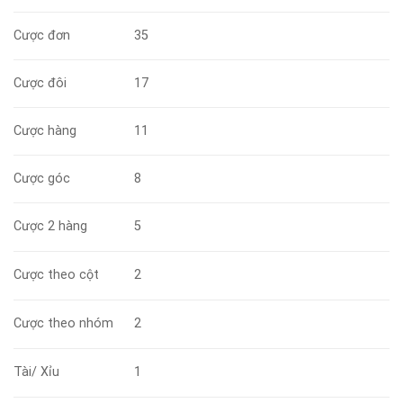
Cược đơn
35
Cược đôi
17
Cược hàng
11
Cược góc
8
Cược 2 hàng
5
Cược theo cột
2
Cược theo nhóm
2
Tài/ Xỉu
1