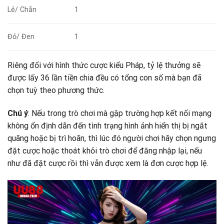
Lẻ/ Chẵn
1
Đỏ/ Đen
1
Riêng đối với hình thức cược kiểu Pháp, tỷ lệ thưởng sẽ
được lấy 36 lần tiền chia đều có tổng con số mà bạn đã
chọn tuỳ theo phương thức.
Chú ý
: Nếu trong trò chơi mà gặp trường hợp kết nối mạng
không ổn định dẫn đến tình trạng hình ảnh hiển thị bị ngắt
quãng hoặc bị trì hoãn, thì lúc đó người chơi hãy chọn ngưng
đặt cược hoặc thoát khỏi trò chơi để đăng nhập lại, nếu
như đã đặt cược rồi thì vẫn được xem là đơn cược hợp lệ.