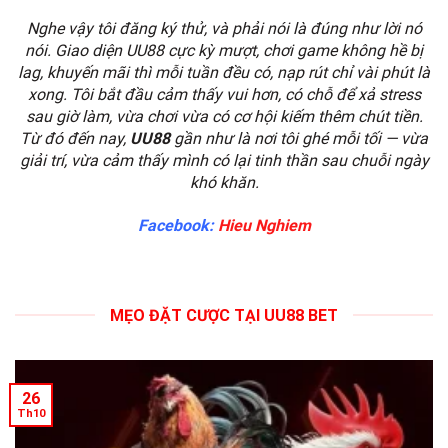
Nghe vậy tôi đăng ký thử, và phải nói là đúng như lời nó
nói. Giao diện UU88 cực kỳ mượt, chơi game không hề bị
Nhà cái UU88 định hướng phát trở thành nền tảng trực tuyến số
lag, khuyến mãi thì mỗi tuần đều có, nạp rút chỉ vài phút là
1 châu Á
xong. Tôi bắt đầu cảm thấy vui hơn, có chỗ để xả stress
sau giờ làm, vừa chơi vừa có cơ hội kiếm thêm chút tiền.
Từ đó đến nay,
UU88
gần như là nơi tôi ghé mỗi tối — vừa
Trong thời gian tới, tầm nhìn của
UU88
hướng đến việc mở
giải trí, vừa cảm thấy mình có lại tinh thần sau chuỗi ngày
rộng thị trường toàn cầu, không ngừng cải tiến công nghệ,
khó khăn.
mở rộng danh mục trò chơi và tăng cường chất lượng chăm
sóc khách hàng. Để từ đó xây dựng một nền tảng trực tuyến
Facebook:
Hieu Nghiem
hiện đại, uy tín, là sân chơi đẳng cấp số 1 châu Á.
Những ưu điểm vượt trội giúp UU88 thu hút
người chơi
MẸO ĐẶT CƯỢC TẠI UU88 BET
Không phải ngẫu nhiên mà
UU88 one
trở thành lựa chọn
hàng đầu của hàng triệu người chơi cá cược tại châu Á. Ngoài
việc sở hữu giấy phép hợp pháp và có kho trò chơi đa dạng,
26
Th10
nhà cái còn khẳng định vị thế của mình bằng nhiều ưu điểm
vượt trội. Đây chính là lý do giúp sân chơi này ngày càng thu