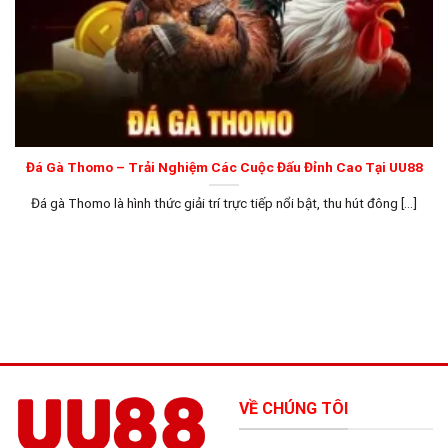
hút được đông đảo người chơi tham gia.
Đá Gà Thomo – Trải Nghiệm Các Cuộc Đấu Đỉnh Cao Tại UU88
Đá gà Thomo là hình thức giải trí trực tiếp nổi bật, thu hút đông [...]
UU88 sở hữu nhiều ưu điểm nổi bật, giúp thu hút đông đảo
người chơi
Bảo mật an toàn – Ưu tiên hàng đầu tại UU88
Hệ thống
UU88. Com
đặc biệt chú trọng đến việc bảo vệ
VỀ CHÚNG TÔI
thông tin cá nhân và tài khoản của người dùng. Tất cả dữ