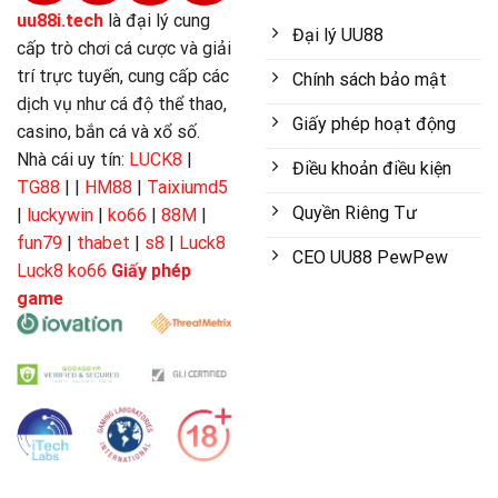
liệu được mã hóa theo tiêu chuẩn SSL 128-bit, đảm bảo an
uu88i.tech
là đại lý cung
toàn tuyệt đối khi truy cập, giao dịch.
Đại lý UU88
cấp trò chơi cá cược và giải
trí trực tuyến, cung cấp các
Chính sách bảo mật
Ngoài ra, nhà phát triển cam kết không chia sẻ thông tin với
dịch vụ như cá độ thể thao,
bên thứ ba, kể cả các tổ chức chính phủ. Mọi hoạt động tại
Giấy phép hoạt động
casino, bắn cá và xổ số.
đây đều được theo dõi, bảo vệ nghiêm ngặt bởi một hệ
Nhà cái uy tín:
LUCK8
|
thống bảo mật khép kín. Nhờ đó mà bạn có thể hoàn toàn
Điều khoản điều kiện
TG88
| |
HM88
|
Taixiumd5
yên tâm khi tham gia giải trí, cá cược tại đây.
Quyền Riêng Tư
|
luckywin
|
ko66
|
88M
|
fun79
|
thabet
|
s8
|
Luck8
Giao diện thân thiện – Trải nghiệm mượt mà, ổn định
CEO UU88 PewPew
Luck8
ko66
Giấy phép
trên mọi thiết bị
game
Một trong những ưu điểm mà người dùng có thể nhìn thấy
ngay đó chính là giao diện thiết kế đơn giản, hài hòa, phù hợp
với mọi đối tượng người chơi. Trang web tối ưu trên mọi
thiết bị như điện thoại, máy tính bảng hay máy tính, giúp bạn
dễ dàng thao tác mọi lúc mọi nơi. Các danh mục được sắp
xếp khoa học, màu sắc hài hòa, tạo cảm giác thân thiện,
thoải mái khi sử dụng.